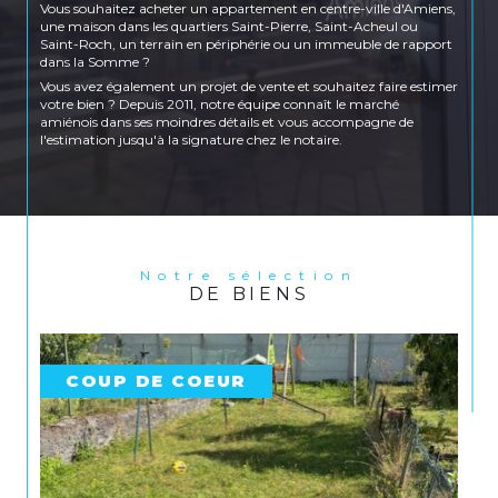
Vous souhaitez acheter un appartement en centre-ville d'Amiens,
une maison dans les quartiers Saint-Pierre, Saint-Acheul ou
Saint-Roch, un terrain en périphérie ou un immeuble de rapport
dans la Somme ?
Vous avez également un projet de vente et souhaitez faire estimer
votre bien ? Depuis 2011, notre équipe connaît le marché
amiénois dans ses moindres détails et vous accompagne de
l'estimation jusqu'à la signature chez le notaire.
Location et gestion locative
Vous recherchez un appartement à louer en centre-ville
d'Amiens, une maison dans les quartiers Saint-Honoré, Saint-
Pierre ou Petit Saint-Jean, ou encore un logement côté Amiens
Sud ? Immoplus propose un large choix de biens en location sur
Amiens et ses environs pour répondre à tous les profils et tous les
Notre sélection
DE BIENS
budgets.
Vous êtes propriétaire bailleur ? Notre agence prend également
en charge la gestion locative complète de votre bien : recherche
de locataires, rédaction des baux, état des lieux, quittancement et
suivi administratif.
COUP DE COEUR
Nos agences à Amiens et Longueau
Retrouvez nos trois agences au cœur d'Amiens :
Agence transaction
– 133 rue Saint-Honoré,
80000 Amiens