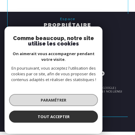
Espace
PROPRIÉTAIRE
se connecter
Comme beaucoup, notre site
utilise les cookies
Nous
On aimerait vous accompagner pendant
ADHÉRONS
votre visite.
En poursuivant, vous acceptez l'utilisation des
cookies par ce site, afin de vous proposer des
contenus adaptés et réaliser des statistiques !
© 2026 | TOUS DROITS RÉSERVÉS | TRADUCTION POWERED BY GOOGLE |
PLAN DU SITE
NOS HONORAIRES
MENTIONS LÉGALES
ADMIN
NOS LIENS
POLITIQUE RGPD
COOKIES
PARAMÉTRER
TOUT ACCEPTER