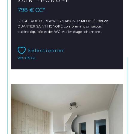
SAINT-HONORÉ
798 €
CC*
619 GL - RUE DE BLAYRIES MAISON T3 MEUBLÉE située
QUARTIER SAINT HONORÉ, comprenant un séjour,
cuisine équipée et des WC. Au 1er étage : chambre...
Sélectionner
Réf : 619 GL