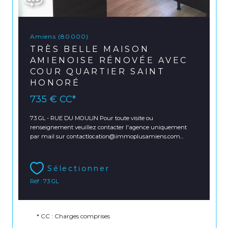
Amiens (80000)
TRÈS BELLE MAISON
AMIENOISE RÉNOVÉE AVEC
COUR QUARTIER SAINT
HONORÉ
735 €
CC*
73 GL - RUE DU MOULIN Pour toute visite ou
renseignement veuillez contacter l'agence uniquement
par mail sur contactlocation@immoplusamiens.com...
Sélectionner
Réf : 73 GL
* CC : Charges comprises