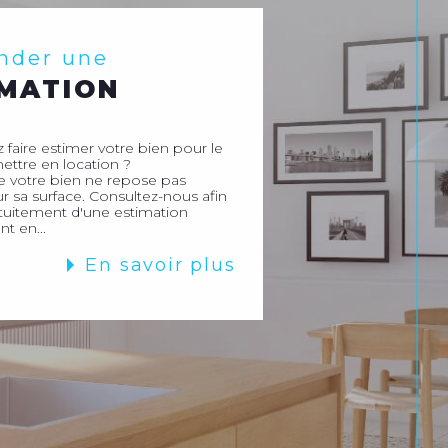
nder une
IMATION
 faire estimer votre bien pour le
ettre en location ?
e votre bien ne repose pas
 sa surface. Consultez-nous afin
atuitement d'une estimation
nt en...
En savoir plus