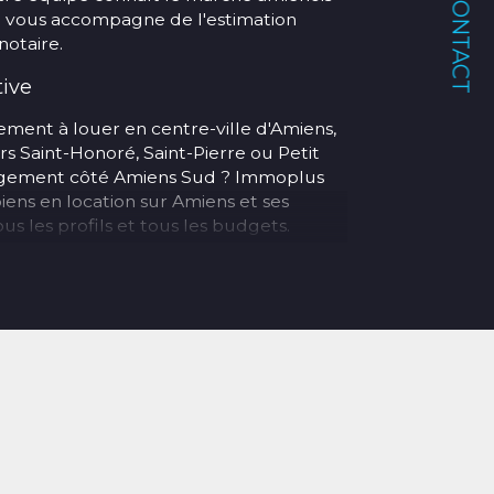
CONTACT
et vous accompagne de l'estimation
notaire.
tive
ment à louer en centre-ville d'Amiens,
rs Saint-Honoré, Saint-Pierre ou Petit
logement côté Amiens Sud ? Immoplus
iens en location sur Amiens et ses
s les profils et tous les budgets.
lleur ? Notre agence prend également
ve complète de votre bien : recherche
 baux, état des lieux, quittancement et
et Longueau
s au cœur d'Amiens :
n
– 133 rue Saint-Honoré, 80000