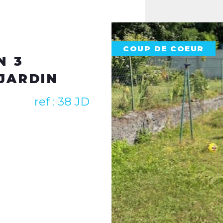
Agence transactio
Amiens
Agence transactio
Longueau
COUP DE COEUR
Agence location et
80000 Amiens
IN
Contactez-nous par téléph
contact@immoplusamiens
f : 38 JD