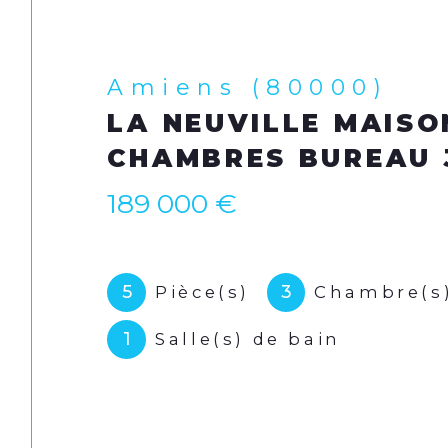
Amiens (80000)
LA NEUVILLE MAISON 3
CHAMBRES BUREAU JARD
189 000 €
re
5
3
Pièce(s)
Chambre(s)
1
Salle(s) de bain