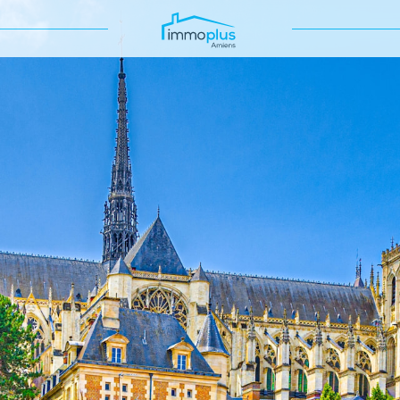
Voir les
214
annonces
uer
Estimer
BUDGET
nnée
'immo pro