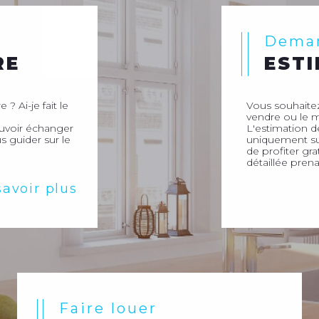
Dema
RE
EST
 ? Ai-je fait le
Vous souhaitez
vendre ou le m
ouvoir échanger
L'estimation d
s guider sur le
uniquement sur
de profiter gr
détaillée prena
savoir plus
Faire louer