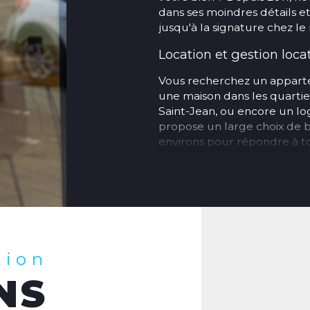
dans ses moindres détails 
jusqu'à la signature chez le 
Location et gestion loca
Vous recherchez un apparte
une maison dans les quartie
Saint-Jean, ou encore un 
propose un large choix de b
environs pour répondre à tou
Vous êtes propriétaire bai
en charge la gestion locati
de locataires, rédaction des
suivi administratif.
Nos agences à Amiens 
tion
Retrouvez nos trois agence
NS
Agence transactio
Amiens