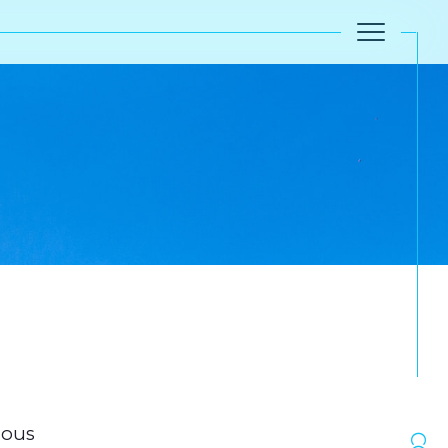
Réinitialiser les filtres
ssous