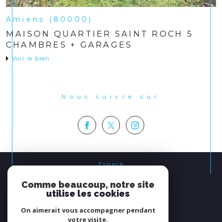
Amiens (80000)
MAISON QUARTIER SAINT ROCH 5
CHAMBRES + GARAGES
Voir le bien
Nous suivre sur
Espace
PROPRIÉTAIRE
Comme beaucoup, notre site
se connecter
utilise les cookies
On aimerait vous accompagner pendant
Nous
votre visite.