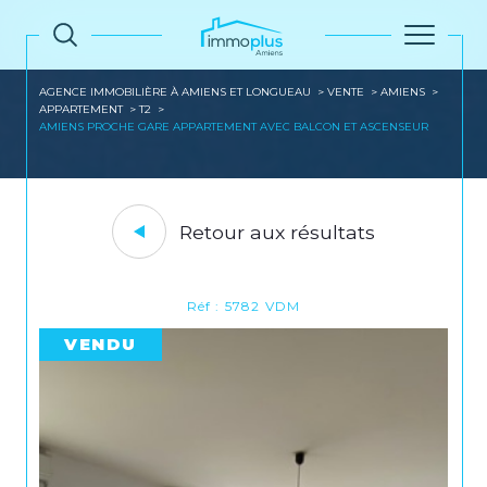
AGENCE IMMOBILIÈRE À AMIENS ET LONGUEAU
VENTE
AMIENS
APPARTEMENT
T2
AMIENS PROCHE GARE APPARTEMENT AVEC BALCON ET ASCENSEUR
Retour aux résultats
Réf : 5782 VDM
VENDU