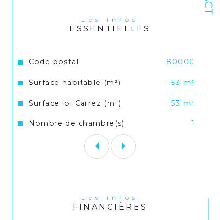
LES + : IDÉAL INVESTISSEMENT, 
Les infos
APPARTEMENT LUMINEUX.
ESSENTIELLES
Pour toute visite ou renseignement, 
veuillez contacter l'agence au 03 22 09 30 
Caractéristiques
Valeurs
Code postal
80000
10.
Surface habitable (m²)
53 m²
Surface loi Carrez (m²)
53 m²
Nombre de chambre(s)
1
Les infos
FINANCIÈRES