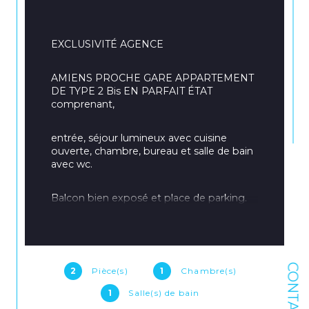
EXCLUSIVITÉ AGENCE
AMIENS PROCHE GARE APPARTEMENT 
DE TYPE 2 Bis EN PARFAIT ÉTAT 
comprenant,
entrée, séjour lumineux avec cuisine 
ouverte, chambre, bureau et salle de bain 
avec wc.
Balcon bien exposé et place de parking.
VENDU LOUÉ 520€ Charges comprises. 
(485€+35)
CONTACT
2
Pièce(s)
1
Chambre(s)
BAIL SIGNE LE 17/11/2020 (FIN DE BAIL 
LE 17/11/2023)
1
Salle(s) de bain