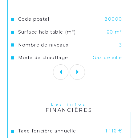
Pour toute visite ou renseignement 
Caractéristiques
Valeurs
Code postal
80000
veuillez contacter l'agence.
Surface habitable (m²)
60 m²
Nombre de niveaux
3
Les informations relatives à l'état des 
risques et pollutions pour ce bien 
Mode de chauffage
Gaz de ville
peuvent être consultées sur le site 
Géorisques : www.georisques.gouv.fr.
Les infos
FINANCIÈRES
Taxe foncière annuelle
1 116 €