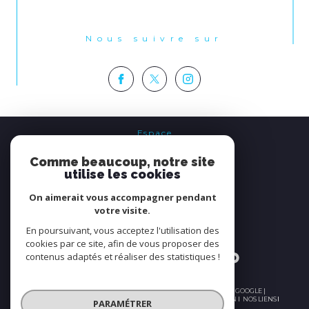
Nous suivre sur
Espace
PROPRIÉTAIRE
Comme beaucoup, notre site
se connecter
utilise les cookies
On aimerait vous accompagner pendant
Nous
votre visite.
ADHÉRONS
En poursuivant, vous acceptez l'utilisation des
cookies par ce site, afin de vous proposer des
contenus adaptés et réaliser des statistiques !
© 2026 | TOUS DROITS RÉSERVÉS | TRADUCTION POWERED BY GOOGLE |
PLAN DU SITE
NOS HONORAIRES
MENTIONS LÉGALES
ADMIN
NOS LIENS
PARAMÉTRER
POLITIQUE RGPD
COOKIES