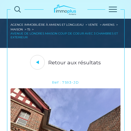
AGENCE IMMOBILIÈRE À AMIENS ET LONGUEAU
VENTE
AMIENS
MAISON
T5
AVENUE DE LONDRES MAISON COUP DE COEUR AVEC 3 CHAMBRES ET
EXTERIEUR
Retour aux résultats
Réf : 7593-JD