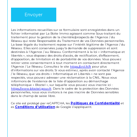
Envoyer
Les informations recueillies sur ce formulaire sont enregistrées dans un
fichier informatisé par La Boite Immo agissant comme Sous-traitant du
traitement pour la gestion de la clientèle/prospects de l'Agence / du
Réseau qui reste Responsable du Traitement de vos Données personnelles.
La base légale du traitement repose sur l'intérêt légitime de l'Agence / du
Réseau. Elles sont conservées jusqu'à demande de suppression et sont
destinées à l'Agence / au Réseau. Conformément à la loi « informatique et
libertés », vous disposez des droits d’accès, de rectification, d’effacement,
d’opposition, de limitation et de portabilité de vos données. Vous pouvez
retirer votre consentement à tout moment en contactant directement
l’Agence / Le Réseau. Consultez le site
https://cnil.fr/fr
pour plus
d’informations sur vos droits. Si vous estimez, après avoir contacté l'Agence
/ le Réseau, que vos droits « Informatique et Libertés » ne sont pas
respectés, vous pouvez adresser une réclamation à la CNIL. Nous vous
informons de l’existence de la liste d'opposition au démarchage
téléphonique « Bloctel », sur laquelle vous pouvez vous inscrire ici :
https://www.bloctel.gouv.fr
. Dans le cadre de la protection des Données
personnelles, nous vous invitons à ne pas inscrire de Données sensibles
dans le champ de saisie libre.
Ce site est protégé par reCAPTCHA, les
Politiques de Confidentialité
et
es
Conditions d'utilisation
de Google s'appliquent.