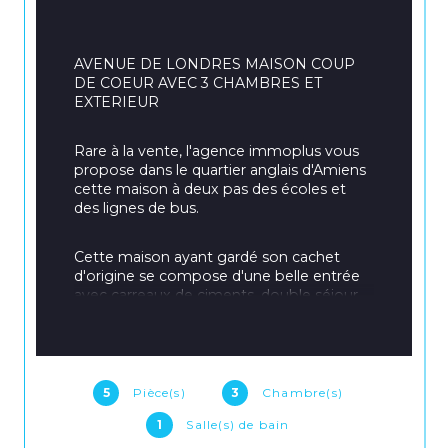
AVENUE DE LONDRES MAISON COUP 
DE COEUR AVEC 3 CHAMBRES ET 
EXTERIEUR
Rare à la vente, l'agence immoplus vous 
propose dans le quartier anglais d'Amiens 
cette maison à deux pas des écoles et 
des lignes de bus.
Cette maison ayant gardé son cachet 
d'origine se compose d'une belle entrée 
avec carreaux de ciments, double séjour 
avec cheminée, cuisine spacieuse, 
véranda et accès à l'espace extérieur 
d'environ 50 m2.
5
Pièce(s)
3
Chambre(s)
Au 1er étage vous retrouverez une salle 
de bain avec douche, un w.c, un espace 
1
Salle(s) de bain
buanderie et deux grandes chambres.