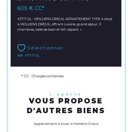
605 €
CC*
477-7 GL - MOLLIENS DREUIL APPARTEMENT TYPE 4 situé
à MOLLIENS DREUIL, offrant cuisine, grand séjour, 3
chambres, salle de bain et WC séparé. +...
Sélectionner
Réf : 477-7 GL
* CC : Charges comprises
L'agence
VOUS PROPOSE
D'AUTRES BIENS
Appartement à louer à Molliens-Dreuil