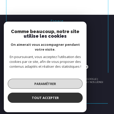
Espace
PROPRIÉTAIRE
Comme beaucoup, notre site
se connecter
utilise les cookies
On aimerait vous accompagner pendant
Nous
votre visite.
ADHÉRONS
En poursuivant, vous acceptez l'utilisation des
cookies par ce site, afin de vous proposer des
contenus adaptés et réaliser des statistiques !
© 2026 | TOUS DROITS RÉSERVÉS | TRADUCTION POWERED BY GOOGLE |
PLAN DU SITE
NOS HONORAIRES
MENTIONS LÉGALES
ADMIN
NOS LIENS
PARAMÉTRER
POLITIQUE RGPD
COOKIES
TOUT ACCEPTER