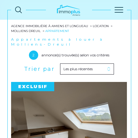
AGENCE IMMOBILIÈRE À AMIENS ET LONGUEAU
LOCATION
MOLLIENS DREUIL
APPARTEMENT
Appartements à louer à
Molliens-Dreuil
2
annonce(s) trouvée(s) selon vos critères
Trier par
Les plus récentes
EXCLUSIF