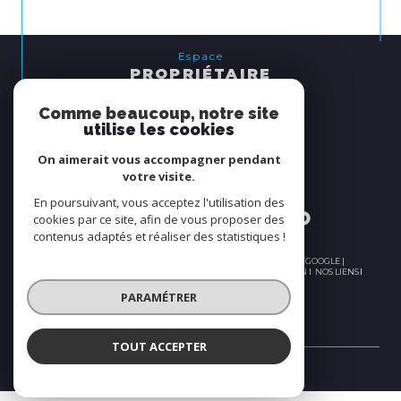
Espace
PROPRIÉTAIRE
se connecter
Comme beaucoup, notre site
utilise les cookies
Nous
On aimerait vous accompagner pendant
ADHÉRONS
votre visite.
En poursuivant, vous acceptez l'utilisation des
cookies par ce site, afin de vous proposer des
contenus adaptés et réaliser des statistiques !
© 2026 | TOUS DROITS RÉSERVÉS | TRADUCTION POWERED BY GOOGLE |
PLAN DU SITE
NOS HONORAIRES
MENTIONS LÉGALES
ADMIN
NOS LIENS
POLITIQUE RGPD
COOKIES
PARAMÉTRER
TOUT ACCEPTER