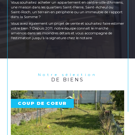
Vous souhaitez acheter un appartement en centre-ville d'Amiens,
une maison dans les quartiers Saint-Pierre, Saint-Acheul ou
Saint-Roch, un terrain en périphérie ou un immeuble de rapport
dans la Somme ?
Vous avez également un projet de vente et souhaitez faire estimer
votre bien ? Depuis 2011, notre équipe connaît le marché
amiénois dans ses moindres détails et vous accompagne de
l'estimation jusqu'à la signature chez le notaire.
Location et gestion locative
Vous recherchez un appartement à louer en centre-ville
d'Amiens, une maison dans les quartiers Saint-Honoré, Saint-
Pierre ou Petit Saint-Jean, ou encore un logement côté Amiens
Sud ? Immoplus propose un large choix de biens en location sur
Amiens et ses environs pour répondre à tous les profils et tous les
Notre sélection
DE BIENS
budgets.
Vous êtes propriétaire bailleur ? Notre agence prend également
en charge la gestion locative complète de votre bien : recherche
de locataires, rédaction des baux, état des lieux, quittancement et
suivi administratif.
COUP DE COEUR
Nos agences à Amiens et Longueau
Retrouvez nos trois agences au cœur d'Amiens :
Agence transaction
– 133 rue Saint-Honoré,
80000 Amiens