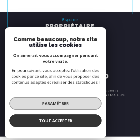
Espace
PROPRIÉTAIRE
se connecter
Comme beaucoup, notre site
utilise les cookies
Nous
On aimerait vous accompagner pendant
ADHÉRONS
votre visite.
En poursuivant, vous acceptez l'utilisation des
cookies par ce site, afin de vous proposer des
contenus adaptés et réaliser des statistiques !
© 2026 | TOUS DROITS RÉSERVÉS | TRADUCTION POWERED BY GOOGLE |
PLAN DU SITE
NOS HONORAIRES
MENTIONS LÉGALES
ADMIN
NOS LIENS
POLITIQUE RGPD
COOKIES
PARAMÉTRER
TOUT ACCEPTER