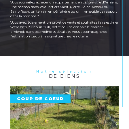
Vous souhaitez acheter un appartement en centre-ville d'Amiens,
une maison dans les quartiers Saint-Pierre, Saint-Acheul ou
Saint-Roch, un terrain en périphérie ou un immeuble de rapport
dans la Somme ?
Vous avez également un projet de vente et souhaitez faire estimer
votre bien ? Depuis 2011, notre équipe connaît le marché
amiénois dans ses moindres détails et vous accompagne de
l'estimation jusqu'à la signature chez le notaire.
Location et gestion locative
Vous recherchez un appartement à louer en centre-ville
d'Amiens, une maison dans les quartiers Saint-Honoré, Saint-
Pierre ou Petit Saint-Jean, ou encore un logement côté Amiens
Sud ? Immoplus propose un large choix de biens en location sur
Amiens et ses environs pour répondre à tous les profils et tous les
Notre sélection
DE BIENS
budgets.
Vous êtes propriétaire bailleur ? Notre agence prend également
en charge la gestion locative complète de votre bien : recherche
de locataires, rédaction des baux, état des lieux, quittancement et
suivi administratif.
COUP DE COEUR
Nos agences à Amiens et Longueau
C
Retrouvez nos trois agences au cœur d'Amiens :
Agence transaction
– 133 rue Saint-Honoré,
80000 Amiens