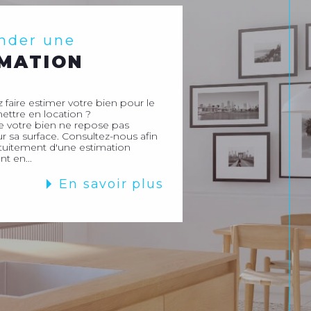
nder une
IMATION
 faire estimer votre bien pour le
ettre en location ?
e votre bien ne repose pas
 sa surface. Consultez-nous afin
atuitement d'une estimation
nt en...
En savoir plus