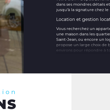
dans ses moindres détails 
jusqu'à la signature chez le 
Location et gestion loca
Vous recherchez un apparte
une maison dans les quartie
Saint-Jean, ou encore un 
propose un large choix de b
environs pour répondre à tou
Vous êtes propriétaire bai
en charge la gestion locati
de locataires, rédaction des
suivi administratif.
Nos agences à Amiens 
tion
Retrouvez nos trois agence
NS
Agence transactio
Amiens