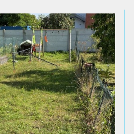
n
– 208 avenue Louis Blanc, 80000
n
– 129 Av. Henri Barbusse, 80330
 gestion
– 147 rue Saint-Honoré,
one au
03 22 09 30 10
ou par email à
.com
.