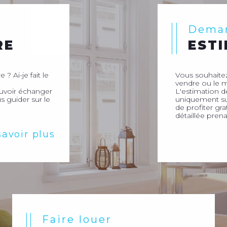
Dema
RE
EST
 ? Ai-je fait le
Vous souhaitez
vendre ou le m
ouvoir échanger
L'estimation d
s guider sur le
uniquement sur
de profiter gr
détaillée prena
savoir plus
Faire louer