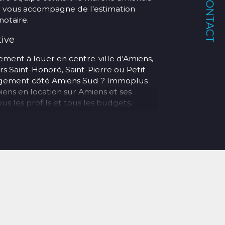
CONTACT
et vous accompagne de l'estimation
notaire.
tive
ment à louer en centre-ville d'Amiens,
rs Saint-Honoré, Saint-Pierre ou Petit
logement côté Amiens Sud ? Immoplus
iens en location sur Amiens et ses
s les profils et tous les budgets.
lleur ? Notre agence prend également
ve complète de votre bien : recherche
 baux, état des lieux, quittancement et
et Longueau
s au cœur d'Amiens :
n
– 133 rue Saint-Honoré, 80000