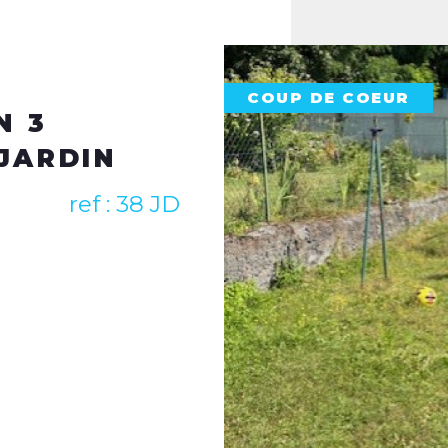
Agence transactio
Amiens
Agence transactio
Longueau
EXCLUSIF
Agence location et
HAMBRES
80000 Amiens
COUP DE COEUR
 LOCATIF
Contactez-nous par téléph
N
contact@immoplusamiens
ref : 146 AR
)