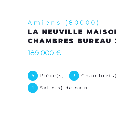
Boves (80440)
BOVES MAISON 5 C
JARDIN + LOGEMENT
LIBRE D'OCCUPATIO
470 000 €
7
5
Pièce(s)
Chambre(s
1
Salle(s) de bain