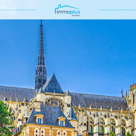
Voir les
214
annonces
uer
Estimer
BUDGET
nnée
'immo pro