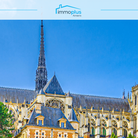
Voir les
214
annonces
uer
Estimer
BUDGET
nnée
'immo pro