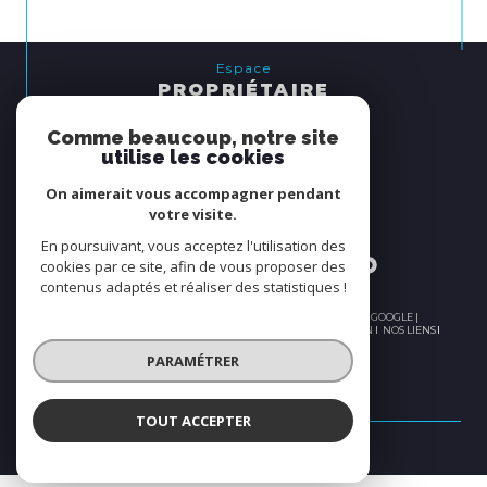
Espace
PROPRIÉTAIRE
se connecter
Comme beaucoup, notre site
utilise les cookies
Nous
On aimerait vous accompagner pendant
ADHÉRONS
votre visite.
En poursuivant, vous acceptez l'utilisation des
cookies par ce site, afin de vous proposer des
contenus adaptés et réaliser des statistiques !
© 2026 | TOUS DROITS RÉSERVÉS | TRADUCTION POWERED BY GOOGLE |
PLAN DU SITE
NOS HONORAIRES
MENTIONS LÉGALES
ADMIN
NOS LIENS
POLITIQUE RGPD
COOKIES
PARAMÉTRER
TOUT ACCEPTER