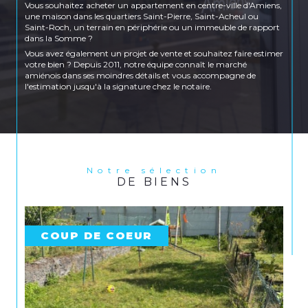
Vous souhaitez acheter un appartement en centre-ville d'Amiens,
une maison dans les quartiers Saint-Pierre, Saint-Acheul ou
Saint-Roch, un terrain en périphérie ou un immeuble de rapport
dans la Somme ?
Vous avez également un projet de vente et souhaitez faire estimer
votre bien ? Depuis 2011, notre équipe connaît le marché
amiénois dans ses moindres détails et vous accompagne de
l'estimation jusqu'à la signature chez le notaire.
Location et gestion locative
Vous recherchez un appartement à louer en centre-ville
d'Amiens, une maison dans les quartiers Saint-Honoré, Saint-
Pierre ou Petit Saint-Jean, ou encore un logement côté Amiens
Sud ? Immoplus propose un large choix de biens en location sur
Amiens et ses environs pour répondre à tous les profils et tous les
Notre sélection
DE BIENS
budgets.
Vous êtes propriétaire bailleur ? Notre agence prend également
en charge la gestion locative complète de votre bien : recherche
de locataires, rédaction des baux, état des lieux, quittancement et
suivi administratif.
COUP DE COEUR
Nos agences à Amiens et Longueau
Retrouvez nos trois agences au cœur d'Amiens :
Agence transaction
– 133 rue Saint-Honoré,
80000 Amiens