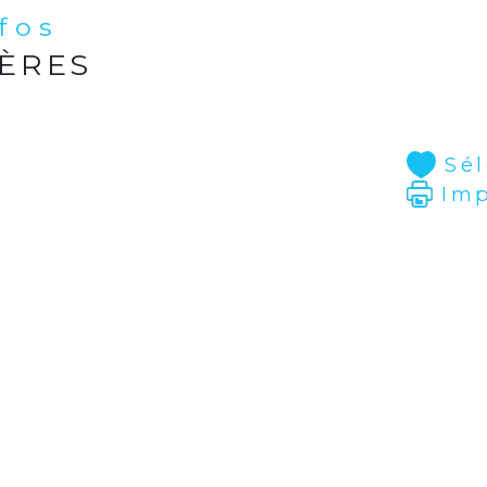
nfos
IÈRES
Sé
Im