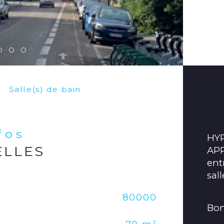
Salle(s) de bain
nfos
HYP
ELLES
APP
ent
sal
Caracté
80000
Et
Bon