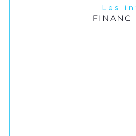
Les i
FINANC