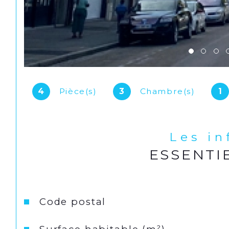
4
Pièce(s)
3
Chambre(s)
1
Les i
ESSENTI
Caractéristiques
Valeurs
Code postal