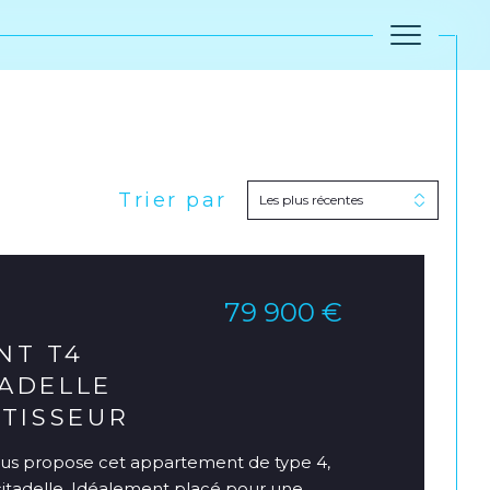
Trier par
Filtrer
Les plus récentes
Réinitialiser les
filtres
79 900 €
NT T4
ADELLE
STISSEUR
us propose cet appartement de type 4,
 citadelle. Idéalement placé pour une