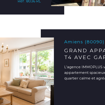
Réf : 8036 RL
Amiens (80090)
GRAND APP
T4 AVEC GA
L'agence IMMOPLUS vo
appartement spacieux 
quartier calme et agréa