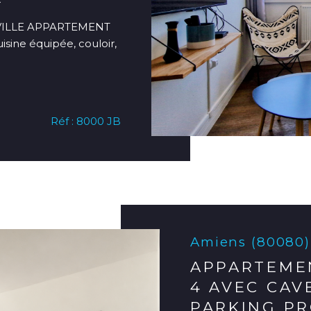
VILLE APPARTEMENT
sine équipée, couloir,
Réf : 8000 JB
Amiens (80080)
APPARTEME
4 AVEC CAV
PARKING P