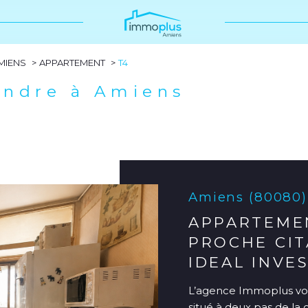
Voir les
12
annonces
MIENS
APPARTEMENT
T4
uer
Estimer
endre à Amiens
1
LOCALISATION
BUDGET
nnée
'immo pro
iens
4 Pièces
Amiens (80080)
APPARTEME
PROCHE CIT
IDEAL INVE
L’agence Immoplus vo
situé à deux pas de la