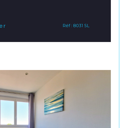
er
Réf : 8031 SL