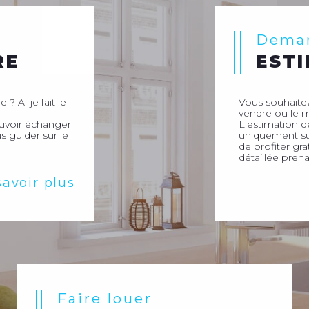
Dema
RE
EST
 ? Ai-je fait le
Vous souhaitez
vendre ou le m
ouvoir échanger
L'estimation d
s guider sur le
uniquement sur
de profiter gr
détaillée prena
savoir plus
Faire louer