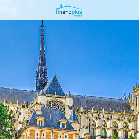
Voir les
213
annonces
uer
Estimer
BUDGET
nnée
'immo pro