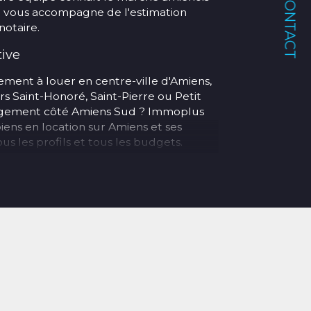
CONTACT
et vous accompagne de l'estimation
notaire.
tive
ment à louer en centre-ville d'Amiens,
rs Saint-Honoré, Saint-Pierre ou Petit
logement côté Amiens Sud ? Immoplus
iens en location sur Amiens et ses
s les profils et tous les budgets.
lleur ? Notre agence prend également
ve complète de votre bien : recherche
 baux, état des lieux, quittancement et
et Longueau
s au cœur d'Amiens :
n
– 133 rue Saint-Honoré, 80000