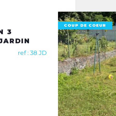
Agence transactio
Amiens
Agence transactio
Longueau
COUP DE COEUR
Agence location et
N 3
80000 Amiens
JARDIN
Contactez-nous par téléph
contact@immoplusamiens
ref : 38 JD
)