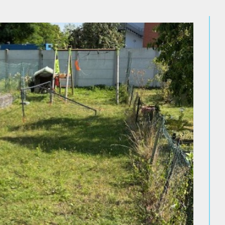
n
– 208 avenue Louis Blanc, 80000
n
– 129 Av. Henri Barbusse, 80330
 gestion
– 147 rue Saint-Honoré,
one au
03 22 09 30 10
ou par email à
.com
.