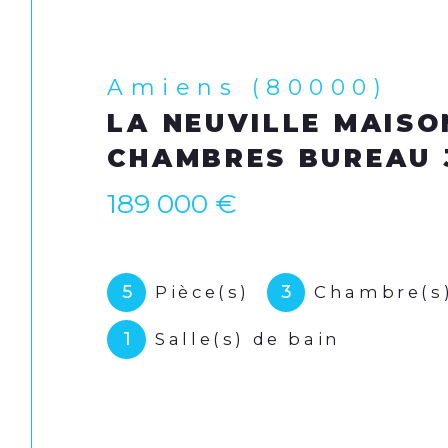
Amiens (80000)
LA NEUVILLE MAISO
CHAMBRES BUREAU 
189 000 €
5
3
Pièce(s)
Chambre(s
1
Salle(s) de bain