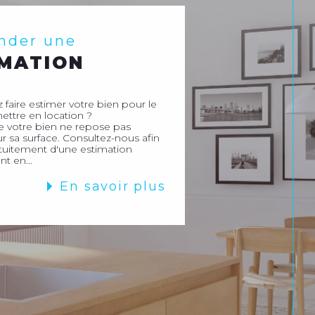
nder une
IMATION
 faire estimer votre bien pour le
ettre en location ?
e votre bien ne repose pas
 sa surface. Consultez-nous afin
atuitement d'une estimation
nt en...
En savoir plus