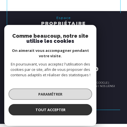
Espace
PROPRIÉTAIRE
se connecter
Comme beaucoup, notre site
utilise les cookies
Nous
On aimerait vous accompagner pendant
ADHÉRONS
votre visite.
En poursuivant, vous acceptez l'utilisation des
cookies par ce site, afin de vous proposer des
contenus adaptés et réaliser des statistiques !
© 2026 | TOUS DROITS RÉSERVÉS | TRADUCTION POWERED BY GOOGLE |
PLAN DU SITE
NOS HONORAIRES
MENTIONS LÉGALES
ADMIN
NOS LIENS
POLITIQUE RGPD
COOKIES
PARAMÉTRER
TOUT ACCEPTER