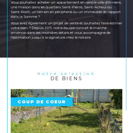
Vous souhaitez acheter un appartement en centre-ville d'Amiens,
une maison dans les quartiers Saint-Pierre, Saint-Acheul ou
Saint-Roch, un terrain en périphérie ou un immeuble de rapport
dans la Somme ?
Vous avez également un projet de vente et souhaitez faire estimer
votre bien ? Depuis 2011, notre équipe connaît le marché
amiénois dans ses moindres détails et vous accompagne de
l'estimation jusqu'à la signature chez le notaire.
Location et gestion locative
Vous recherchez un appartement à louer en centre-ville
d'Amiens, une maison dans les quartiers Saint-Honoré, Saint-
Pierre ou Petit Saint-Jean, ou encore un logement côté Amiens
Sud ? Immoplus propose un large choix de biens en location sur
Amiens et ses environs pour répondre à tous les profils et tous les
Notre sélection
DE BIENS
budgets.
Vous êtes propriétaire bailleur ? Notre agence prend également
en charge la gestion locative complète de votre bien : recherche
de locataires, rédaction des baux, état des lieux, quittancement et
suivi administratif.
COUP DE COEUR
Nos agences à Amiens et Longueau
Retrouvez nos trois agences au cœur d'Amiens :
Agence transaction
– 133 rue Saint-Honoré,
80000 Amiens