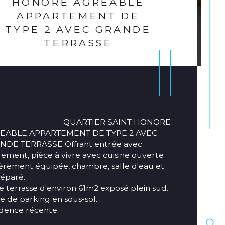
HONORE AGREABLE
APPARTEMENT DE
TYPE 2 AVEC GRANDE
TERRASSE
                           QUARTIER SAINT HONORE 
EABLE APPARTEMENT DE TYPE 2 AVEC 
NDE TERRASSE Offrant entrée avec 
ement, pièce à vivre avec cuisine ouverte 
èrement équipée, chambre, salle d'eau et 
éparé.

e terrasse d'environ 61m2 exposé plein sud.

ristiques
Valeurs
mbre de niveaux
e de parking en sous-sol.

dence récente
