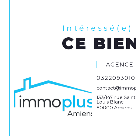
Intéressé(e)
CE BIEN
AGENCE 
0322093010
contact@immop
133/147 rue Sai
Louis Blanc
80000 Amiens