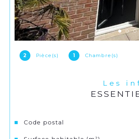
2
Pièce(s)
1
Chambre(s)
Les i
ESSENTI
Caractéristiques
Valeurs
Code postal