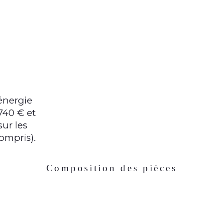
énergie
740 € et
sur les
ompris).
Composition des pièces