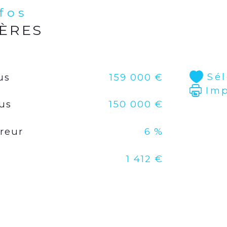
nfos
IÈRES
Sé
us
159 000 €
Im
lus
150 000 €
reur
6 %
1 412 €