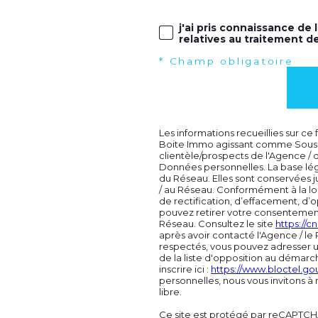
j'ai pris connaissance de 
relatives au traitement d
* Champ obligatoire
Les informations recueillies sur ce
Boite Immo agissant comme Sous-tr
clientèle/prospects de l'Agence /
Données personnelles. La base léga
du Réseau. Elles sont conservées 
/ au Réseau. Conformément à la loi 
de rectification, d’effacement, d’o
pouvez retirer votre consentemen
Réseau. Consultez le site
https://cnil
après avoir contacté l'Agence / le 
respectés, vous pouvez adresser u
de la liste d'opposition au démarc
inscrire ici :
https://www.bloctel.gou
personnelles, nous vous invitons à
libre.
Ce site est protégé par reCAPTCH