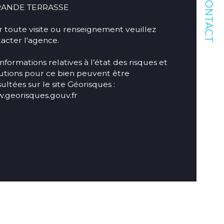
CONTACT
de salle d'eau
RANDE TERRASSE 

de de chauffage
 toute visite ou renseignement veuillez 
acter l'agence.

pe de chauffage
informations relatives à l’état des risques et 
utions pour ce bien peuvent être 
ultées sur le site Géorisques : 
georisques.gouv.fr
