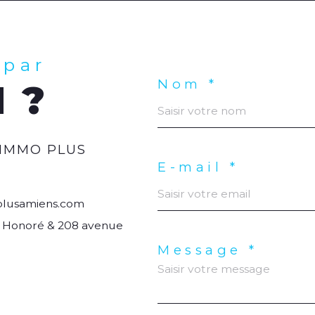
 par
Nom *
 ?
IMMO PLUS
E-mail *
lusamiens.com
nt Honoré & 208 avenue
Message *