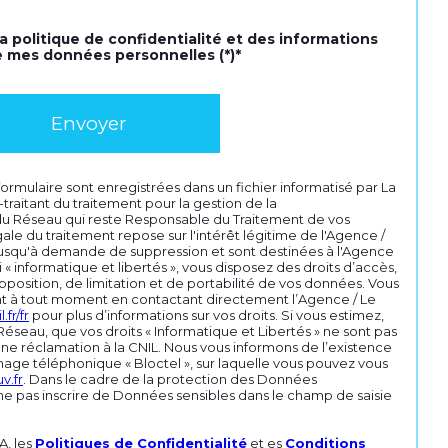
la politique de confidentialité et des informations
e mes données personnelles (*)*
Envoyer
 formulaire sont enregistrées dans un fichier informatisé par La
aitant du traitement pour la gestion de la
 du Réseau qui reste Responsable du Traitement de vos
le du traitement repose sur l'intérêt légitime de l'Agence /
jusqu'à demande de suppression et sont destinées à l'Agence
« informatique et libertés », vous disposez des droits d’accès,
pposition, de limitation et de portabilité de vos données. Vous
t à tout moment en contactant directement l’Agence / Le
.fr/fr
pour plus d’informations sur vos droits. Si vous estimez,
Réseau, que vos droits « Informatique et Libertés » ne sont pas
ne réclamation à la CNIL. Nous vous informons de l’existence
hage téléphonique « Bloctel », sur laquelle vous pouvez vous
v.fr
. Dans le cadre de la protection des Données
 ne pas inscrire de Données sensibles dans le champ de saisie
A, les
Politiques de Confidentialité
et es
Conditions