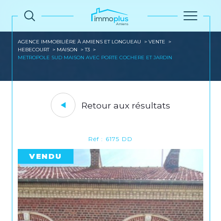
AGENCE IMMOBILIÈRE À AMIENS ET LONGUEAU
VENTE
HEBECOURT
MAISON
T3
METROPOLE SUD MAISON AVEC PORTE COCHERE ET JARDIN
Retour aux résultats
Réf : 6175 DD
VENDU