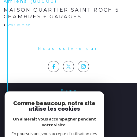
Amiens (80000)
MAISON QUARTIER SAINT ROCH 5
CHAMBRES + GARAGES
Voir le bien
Nous suivre sur
Espace
PROPRIÉTAIRE
Comme beaucoup, notre site
se connecter
utilise les cookies
On aimerait vous accompagner pendant
Nous
votre visite.
ADHÉRONS
En poursuivant, vous acceptez l'utilisation des