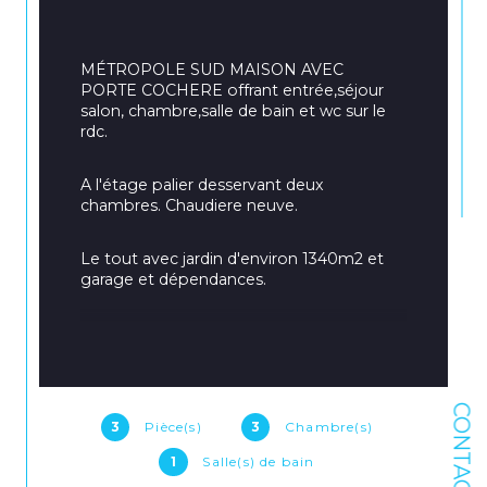
MÉTROPOLE SUD MAISON AVEC 
PORTE COCHERE offrant entrée,séjour 
salon, chambre,salle de bain et wc sur le 
rdc.
A l'étage palier desservant deux 
chambres. Chaudiere neuve.
Le tout avec jardin d'environ 1340m2 et 
garage et dépendances.
+ SECTEUR RECHERCHÉ
Pour toute visite ou renseignement 
veuillez contacter l'agence au 03-22-09-
CONTACT
30-10
3
Pièce(s)
3
Chambre(s)
1
Salle(s) de bain
Les informations relatives à l'état des 