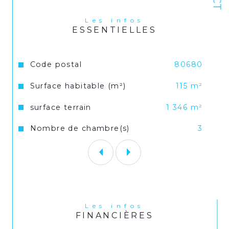
risques et pollutions pour ce bien 
peuvent être consultées sur le site 
Les infos
Géorisques : www.georisques.gouv.fr.
ESSENTIELLES
Caractéristiques
Valeurs
Code postal
80680
Surface habitable (m²)
115 m²
surface terrain
1 346 m²
Nombre de chambre(s)
3
Les infos
FINANCIÈRES