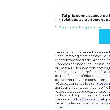
j'ai pris connaissance de 
relatives au traitement d
* Champ obligatoire
Les informations recueillies sur ce
Boite Immo agissant comme Sous-tr
clientèle/prospects de l'Agence /
Données personnelles. La base léga
du Réseau. Elles sont conservées 
/ au Réseau. Conformément à la loi 
de rectification, d’effacement, d’o
pouvez retirer votre consentemen
Réseau. Consultez le site
https://cnil
après avoir contacté l'Agence / le 
respectés, vous pouvez adresser u
de la liste d'opposition au démarc
inscrire ici :
https://www.bloctel.gou
personnelles, nous vous invitons à
libre.