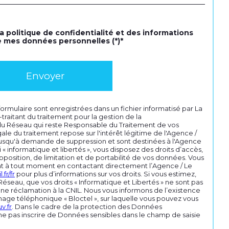
la politique de confidentialité et des informations
e mes données personnelles (*)*
Envoyer
 formulaire sont enregistrées dans un fichier informatisé par La
aitant du traitement pour la gestion de la
 du Réseau qui reste Responsable du Traitement de vos
le du traitement repose sur l'intérêt légitime de l'Agence /
jusqu'à demande de suppression et sont destinées à l'Agence
« informatique et libertés », vous disposez des droits d’accès,
pposition, de limitation et de portabilité de vos données. Vous
t à tout moment en contactant directement l’Agence / Le
.fr/fr
pour plus d’informations sur vos droits. Si vous estimez,
Réseau, que vos droits « Informatique et Libertés » ne sont pas
ne réclamation à la CNIL. Nous vous informons de l’existence
hage téléphonique « Bloctel », sur laquelle vous pouvez vous
v.fr
. Dans le cadre de la protection des Données
 ne pas inscrire de Données sensibles dans le champ de saisie