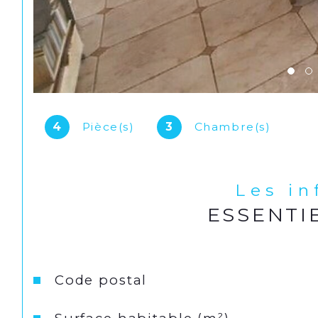
4
Pièce(s)
3
Chambre(s)
Les i
ESSENTI
Caractéristiques
Valeurs
Code postal