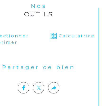
lacement premium, volumes 
Nos
éreux et vue exceptionnelle, idéal 
r une résidence principale ou un 
OUTILS
estissement de qualité.
ESIDENCE AVEC ASCENSEUR EN 
lectionner
Calculatrice
TRE VILLE / VUE CATHEDRALE
primer
r toute visite ou renseignement, 
illez contacter l'agence.
Partager ce bien
informations relatives à l'état des 
ques et pollutions pour ce bien 
vent être consultées sur le site 
risques : www.georisques.gouv.fr.