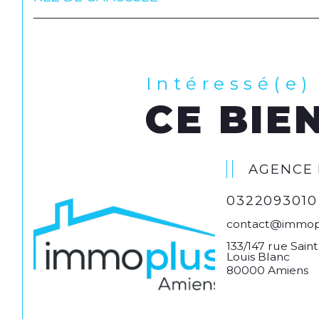
Intéressé(e)
CE BIEN
AGENCE 
0322093010
contact@immop
133/147 rue Sai
Louis Blanc
80000 Amiens