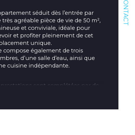
CONTACT
mbre de niveaux
ppartement séduit dès l’entrée par 
de salle d'eau
 très agréable pièce de vie de 50 m², 
ineuse et conviviale, idéale pour 
de de chauffage
evoir et profiter pleinement de cet 
lacement unique.
mbres, d’une salle d’eau, ainsi que 
ne cuisine indépendante.
 prestations sont complétées par de 
tables atouts en centre-ville : un 
age et deux caves, offrant confort et 
ticité au quotidien.
bien rare sur le marché, alliant 