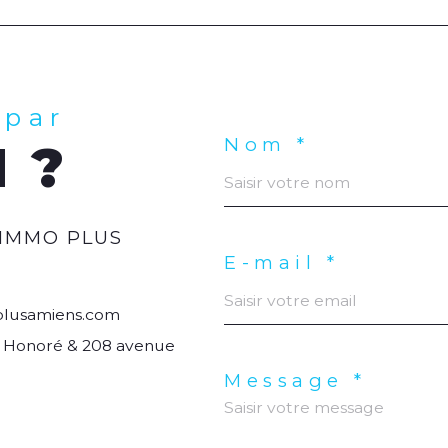
 par
Nom *
 ?
IMMO PLUS
E-mail *
lusamiens.com
nt Honoré & 208 avenue
Message *