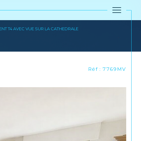
T T4 AVEC VUE SUR LA CATHEDRALE
Réinitialiser les filtres
Réf : 7769MV