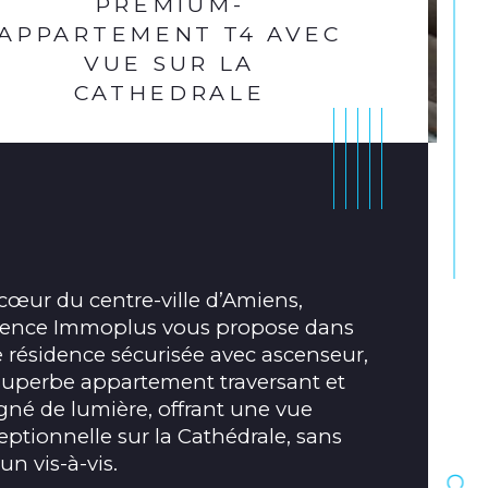
PREMIUM-
APPARTEMENT T4 AVEC
VUE SUR LA
CATHEDRALE
cœur du centre-ville d’Amiens, 
gence Immoplus vous propose dans 
 résidence sécurisée avec ascenseur, 
superbe appartement traversant et 
gné de lumière, offrant une vue 
ristiques
Valeurs
age
eptionnelle sur la Cathédrale, sans 
un vis-à-vis.