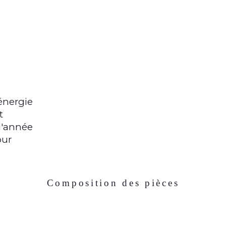
énergie
t
 l'année
our
Composition des pièces