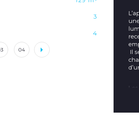
129 m²
No
L’a
3
Nb 
une
lum
4
Mo
rec
emp
03
04
 Il se compose également de trois 
cha
d’u
Les
véri
gar
pra
Un 