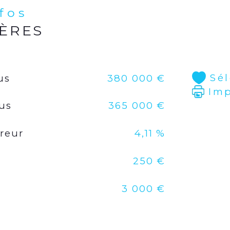
emp
nfos
gén
pou
IÈRES
inv
+ R
Sé
us
380 000 €
CEN
Im
lus
365 000 €
Pou
veu
reur
4,11 %
250 €
Les 
ris
3 000 €
peu
Géo