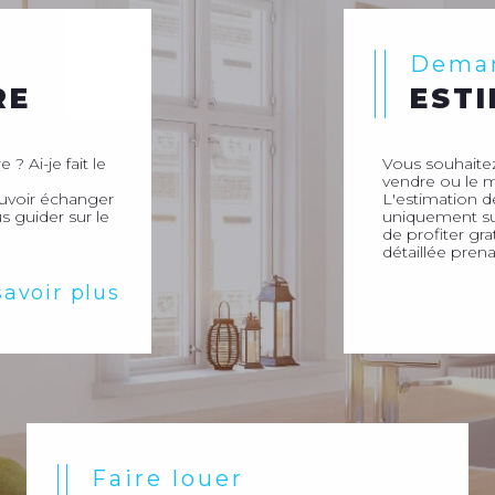
Dema
RE
EST
 ? Ai-je fait le
Vous souhaitez
vendre ou le m
ouvoir échanger
L'estimation d
s guider sur le
uniquement sur
de profiter gr
détaillée prena
savoir plus
Faire louer