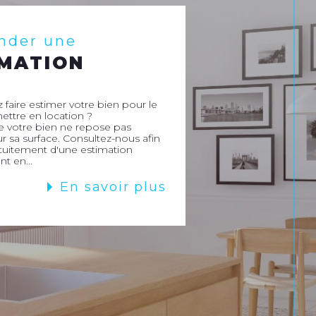
nder une
IMATION
 faire estimer votre bien pour le
ettre en location ?
e votre bien ne repose pas
 sa surface. Consultez-nous afin
atuitement d'une estimation
nt en...
En savoir plus