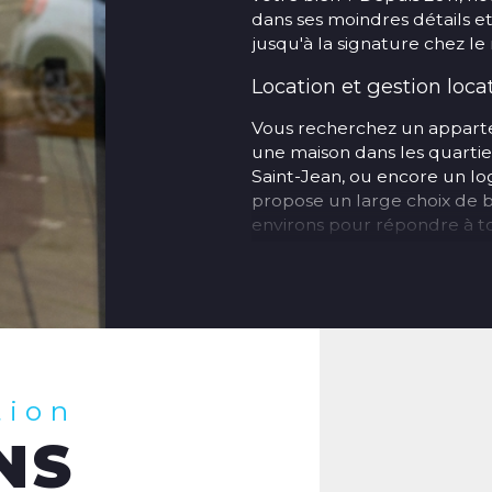
dans ses moindres détails 
jusqu'à la signature chez le 
Location et gestion loca
Vous recherchez un apparte
une maison dans les quartie
Saint-Jean, ou encore un 
propose un large choix de b
environs pour répondre à tou
Vous êtes propriétaire bai
en charge la gestion locati
de locataires, rédaction des
suivi administratif.
Nos agences à Amiens 
tion
Retrouvez nos trois agence
NS
Agence transactio
Amiens