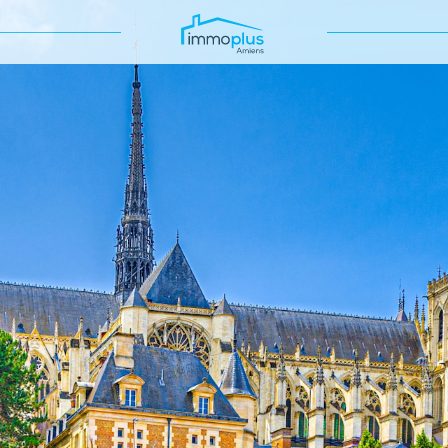
Voir les
216
annonces
uer
Estimer
BUDGET
nnée
'immo pro