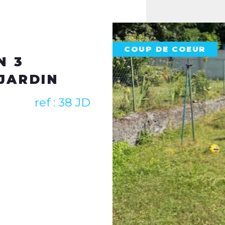
Agence transactio
Amiens
Agence transactio
Longueau
UP DE COEUR
Agence location et
80000 Amiens
Contactez-nous par téléph
contact@immoplusamiens