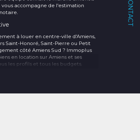
CONTACT
et vous accompagne de l'estimation
notaire.
tive
ment à louer en centre-ville d'Amiens,
rs Saint-Honoré, Saint-Pierre ou Petit
logement côté Amiens Sud ? Immoplus
iens en location sur Amiens et ses
s les profils et tous les budgets.
lleur ? Notre agence prend également
ve complète de votre bien : recherche
 baux, état des lieux, quittancement et
et Longueau
s au cœur d'Amiens :
n
– 133 rue Saint-Honoré, 80000