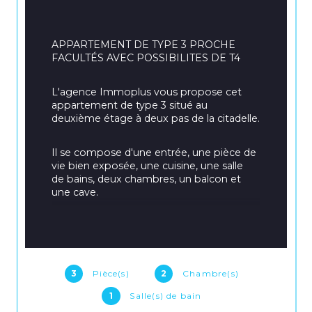
APPARTEMENT DE TYPE 3 PROCHE 
FACULTÉS AVEC POSSIBILITES DE T4
L'agence Immoplus vous propose cet 
appartement de type 3 situé au 
deuxième étage à deux pas de la citadelle.
Il se compose d'une entrée, une pièce de 
vie bien exposée, une cuisine, une salle 
de bains, deux chambres, un balcon et 
une cave.
LES + : LUMINOSITÉ / BEAU POTENTIEL
++ POSSIBLE DE LE TRANSFORMER EN 
T4
3
Pièce(s)
2
Chambre(s)
1
Salle(s) de bain
Pour toute visite ou renseignement 