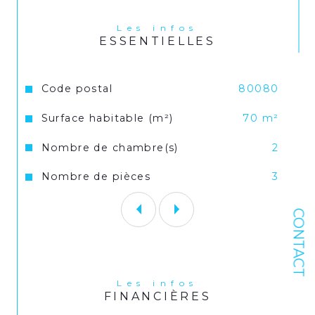
veuillez contacter l'agence.
Les infos
ESSENTIELLES
« Les informations relatives à l'état 
des risques et pollutions pour ce bien 
peuvent être consultées sur le site 
Géorisques : 
www.georisques.gouv.fr
. 
Caractéristiques
Valeurs
Code postal
80080
»
Surface habitable (m²)
70 m²
Nombre de chambre(s)
2
Nombre de pièces
3
CONTACT
Les infos
FINANCIÈRES