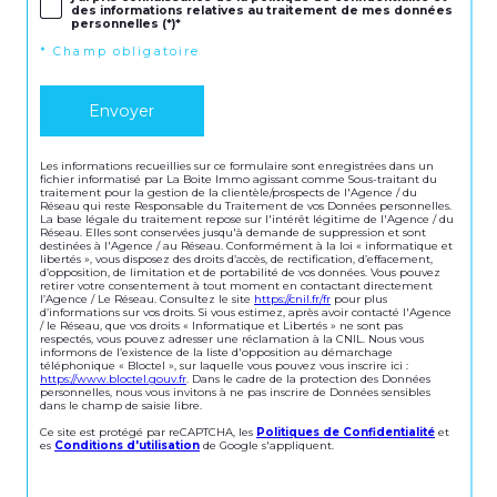
des informations relatives au traitement de mes données
personnelles (*)*
* Champ obligatoire
Envoyer
Les informations recueillies sur ce formulaire sont enregistrées dans un
fichier informatisé par La Boite Immo agissant comme Sous-traitant du
traitement pour la gestion de la clientèle/prospects de l'Agence / du
Réseau qui reste Responsable du Traitement de vos Données personnelles.
La base légale du traitement repose sur l'intérêt légitime de l'Agence / du
Réseau. Elles sont conservées jusqu'à demande de suppression et sont
destinées à l'Agence / au Réseau. Conformément à la loi « informatique et
libertés », vous disposez des droits d’accès, de rectification, d’effacement,
d’opposition, de limitation et de portabilité de vos données. Vous pouvez
retirer votre consentement à tout moment en contactant directement
l’Agence / Le Réseau. Consultez le site
https://cnil.fr/fr
pour plus
d’informations sur vos droits. Si vous estimez, après avoir contacté l'Agence
/ le Réseau, que vos droits « Informatique et Libertés » ne sont pas
respectés, vous pouvez adresser une réclamation à la CNIL. Nous vous
informons de l’existence de la liste d'opposition au démarchage
téléphonique « Bloctel », sur laquelle vous pouvez vous inscrire ici :
https://www.bloctel.gouv.fr
. Dans le cadre de la protection des Données
personnelles, nous vous invitons à ne pas inscrire de Données sensibles
dans le champ de saisie libre.
Ce site est protégé par reCAPTCHA, les
Politiques de Confidentialité
et
es
Conditions d'utilisation
de Google s'appliquent.