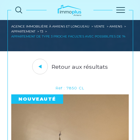
AGENCE IMMOBILIÈRE À AMIENS ET LONGUEAU
VENTE
AMIENS
APPARTEMENT
T3
APPARTEMENT DE TYPE 3 PROCHE FACULTES AVEC POSSIBILITES DE T4
Retour aux résultats
Réf : 7850 CL
NOUVEAUTÉ