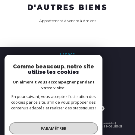
D'AUTRES BIENS
Appartement à vendre à Amiens
Espace
PROPRIÉTAIRE
Comme beaucoup, notre site
se connecter
utilise les cookies
On aimerait vous accompagner pendant
Nous
votre visite.
ADHÉRONS
En poursuivant, vous acceptez l'utilisation des
cookies par ce site, afin de vous proposer des
contenus adaptés et réaliser des statistiques !
© 2026 | TOUS DROITS RÉSERVÉS | TRADUCTION POWERED BY GOOGLE |
PLAN DU SITE
NOS HONORAIRES
MENTIONS LÉGALES
ADMIN
NOS LIENS
PARAMÉTRER
POLITIQUE RGPD
COOKIES