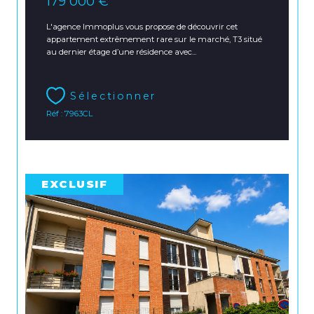
179 000 €
L'agence Immoplus vous propose de découvrir cet
appartement extrêmement rare sur le marché, T3 situé
au dernier étage d’une résidence avec...
Sélectionner
Réf : 7963CL
EXCLUSIF